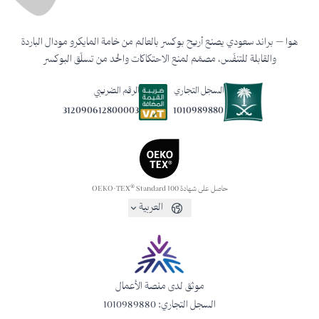
هوا — براند سعودي يصنع أريح بوكسر بالعالم من خامة المايكرو مودال الباردة
والقابلة للتنفّس، مصمّم لمنع الاحتكاكات والحد من تسلّق البوكسر
السجل التجاري
الرقم الضريبي
1010989880
312090612800003
حاصل على شهادة OEKO-TEX® Standard 100
العربية
موثق لدى منصة الأعمال
السجل التجاري: 1010989880