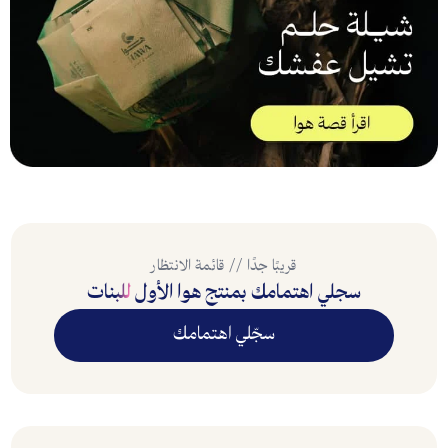
قريبًا جدًا // قائمة الانتظار
سجلي اهتمامك بمنتج هوا الأول
للبنات
سجّلي اهتمامك